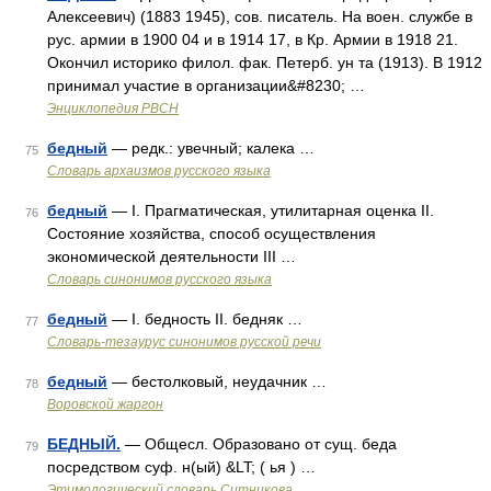
Алексеевич) (1883 1945), сов. писатель. На воен. службе в
рус. армии в 1900 04 и в 1914 17, в Кр. Армии в 1918 21.
Окончил историко филол. фак. Петерб. ун та (1913). В 1912
принимал участие в организации&#8230; …
Энциклопедия РВСН
бедный
— редк.: увечный; калека …
75
Cловарь архаизмов русского языка
бедный
— I. Прагматическая, утилитарная оценка II.
76
Состояние хозяйства, способ осуществления
экономической деятельности III …
Словарь синонимов русского языка
бедный
— I. бедность II. бедняк …
77
Словарь-тезаурус синонимов русской речи
бедный
— бестолковый, неудачник …
78
Воровской жаргон
БЕДНЫЙ.
— Общесл. Образовано от сущ. беда
79
посредством суф. н(ый) &LT; ( ья ) …
Этимологический словарь Ситникова