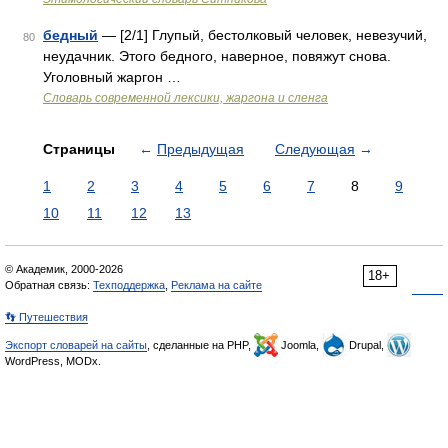
бедный
— [2/1] Глупый, бестолковый человек, невезучий,
80
неудачник. Этого бедного, наверное, повяжут снова.
Уголовный жаргон …
Cловарь современной лексики, жаргона и сленга
Страницы
←
Предыдущая
Следующая
→
1
2
3
4
5
6
7
8
9
10
11
12
13
© Академик, 2000-2026
18+
Обратная связь:
Техподдержка
,
Реклама на сайте
👣 Путешествия
Экспорт словарей на сайты
, сделанные на PHP,
Joomla,
Drupal,
WordPress, MODx.