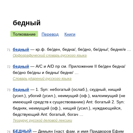
бедный
Толкование
Перевод
Книги
бедный
— кр.ф. бе/ден, бедна/, бе/дно, бе/дны/; бедне/е …
71
Орфографический словарь русского языка
бедный
— A/C и A/D пр см. Приложение II бе/ден бедна/
72
бе/дно бе/дны и бедны/ бедне/ …
Словарь ударений русского языка
бедный
— 1. Syn: небогатый (ослаб.), скудный, нищий
73
(усил.), убогий (усил.), неимущий (оф.), малоимущий (не
имеющий средств к существованию) Ant: богатый 2. Syn:
бедняк, неимущий (оф.), нищий (усил.), нуждающийся,
бедствующий Ant: богатый, богач …
Тезаурус русской деловой лексики
БЕДНЫЙ
— Демьян (наст. фам. и имя Придворов Ефим
74